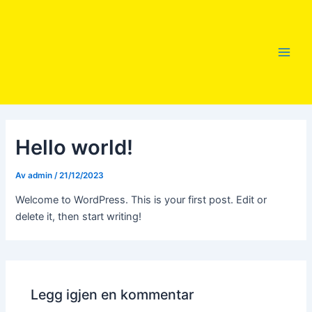
Hopp
rett
til
innholdet
Main
Men
Hello world!
Av
admin
/
21/12/2023
Welcome to WordPress. This is your first post. Edit or
delete it, then start writing!
Legg igjen en kommentar